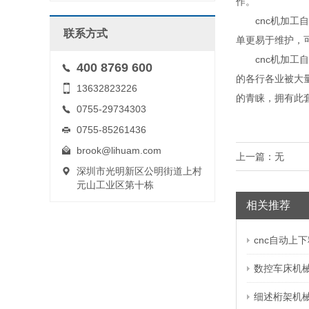
作。
cnc机加工自
联系方式
单更易于维护，
cnc机加工自
400 8769 600
的各行各业被大
13632823226
的青睐，拥有此
0755-29734303
0755-85261436
brook@lihuam.com
上一篇：无
深圳市光明新区公明街道上村
元山工业区第十栋
相关推荐
cnc自动上
数控车床机
细述桁架机