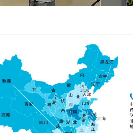
电
传
联
邮